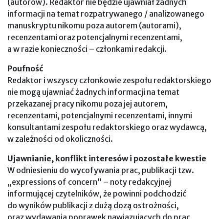
(autorów). Redaktor nie będzie ujawniał żadnych
informacji na temat rozpatrywanego / analizowanego
manuskryptu nikomu poza autorem (autorami),
recenzentami oraz potencjalnymi recenzentami,
a w razie konieczności – członkami redakcji.
Poufność
Redaktor i wszyscy członkowie zespołu redaktorskiego
nie mogą ujawniać żadnych informacji na temat
przekazanej pracy nikomu poza jej autorem,
recenzentami, potencjalnymi recenzentami, innymi
konsultantami zespołu redaktorskiego oraz wydawcą,
w zależności od okoliczności.
Ujawnianie, konflikt interesów i pozostałe kwestie
W odniesieniu do wycofywania prac, publikacji tzw.
„expressions of concern” – noty redakcyjnej
informującej czytelników, że powinni podchodzić
do wyników publikacji z dużą dozą ostrożności,
oraz wydawania poprawek nawiązujących do prac