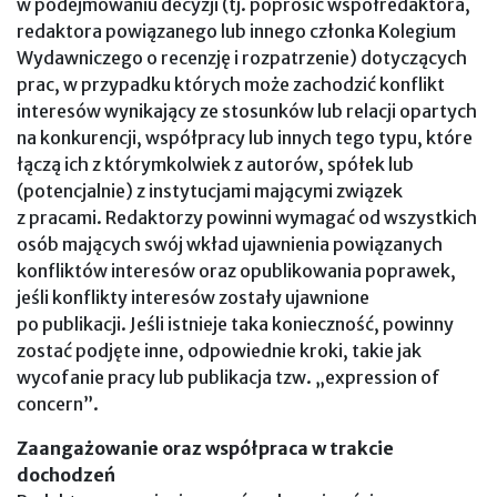
w podejmowaniu decyzji (tj. poprosić współredaktora,
redaktora powiązanego lub innego członka Kolegium
Wydawniczego o recenzję i rozpatrzenie) dotyczących
prac, w przypadku których może zachodzić konflikt
interesów wynikający ze stosunków lub relacji opartych
na konkurencji, współpracy lub innych tego typu, które
łączą ich z którymkolwiek z autorów, spółek lub
(potencjalnie) z instytucjami mającymi związek
z pracami. Redaktorzy powinni wymagać od wszystkich
osób mających swój wkład ujawnienia powiązanych
konfliktów interesów oraz opublikowania poprawek,
jeśli konflikty interesów zostały ujawnione
po publikacji. Jeśli istnieje taka konieczność, powinny
zostać podjęte inne, odpowiednie kroki, takie jak
wycofanie pracy lub publikacja tzw. „expression of
concern”.
Zaangażowanie oraz współpraca w trakcie
dochodzeń